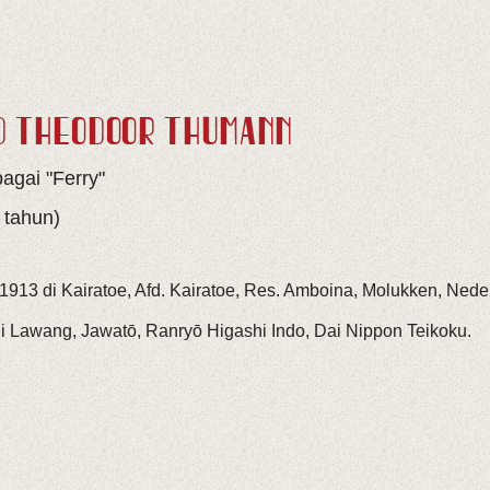
D THEODOOR THÜMANN
agai "Ferry"
 tahun)
 1913 di Kairatoe, Afd. Kairatoe, Res. Amboina, Molukken, Nede
i Lawang, Jawatō, Ranryō Higashi Indo, Dai Nippon Teikoku.