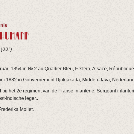
nis
THUMANN
jaar)
uari 1854 in № 2 au Quartier Bleu, Erstein, Alsace, République
uni 1882 in Gouvernement Djokjakarta, Midden-Java, Nederland
 bij het 2e regiment van de Franse infanterie; Sergeant infanteri
st-Indische leger..
ederika Mollet.