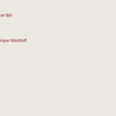
w Itjih
rique Westhoff