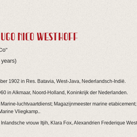
HUGO NICO WESTHOFF
Co"
 years)
er 1902 in Res. Batavia, West-Java, Nederlandsch-Indië.
60 in Alkmaar, Noord-Holland, Koninkrijk der Nederlanden.
Marine-luchtvaartdienst; Magazijnmeester marine etabicement; 
Marine Vliegkamp..
Inlandsche vrouw Itjih, Klara Fox, Alexandrien Frederique West